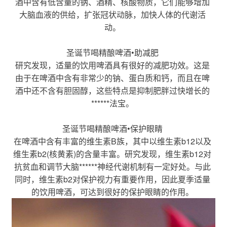
酒中含有低含量的钠、酒精、核酸物质，它们能够增加
大脑血液的供给，扩张冠状动脉，加快人体的代谢活
动。
圣诞节
喝
精酿啤酒
•助减肥
研究发现，适量的饮用啤酒具有很好的减肥功效。这是
由于在啤酒中含有非常少的钠、蛋白质和钙，而且在啤
酒中还不含有胆固醇，这些特点是抑制肥胖过快增长的
******法宝。
圣诞节
喝
精酿啤酒
•保护眼睛
在啤酒中含有丰富的维生素B族，其中以维生素b12以及
维生素b2(核黄素)的含量丰富。研究发现，维生素b12对
抗贫血和调节大脑******神经代谢机制有一定好处。与此
同时，维生素b2对保护视力有重要作用，因此夏季适量
的饮用啤酒，可达到很好的保护眼睛的作用。