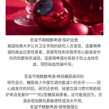
圣诞节
喝
精酿啤酒
•保护血管
美国哈佛大学公共卫生学院的研究人员发现，适量喝啤
酒的高血压男性患者，其致死性和非致死性心脏病发作
的风险都有所减低。适度喝啤酒也有助于防止血栓形
成，预防缺血性脑中风。
圣诞节
喝
精酿啤酒
•降低糖尿病风险
研究显示，糖尿病人中度饮酒也能减少的杀手———冠
心病发作的风险。研究还表明，轻度饮酒习惯可帮助保
护来自发展中******的2型糖尿病患者。这可能是因为，饮
酒会增加胰岛素敏感性或消炎作用。
圣诞节
精酿啤酒
•使骨骼强壮