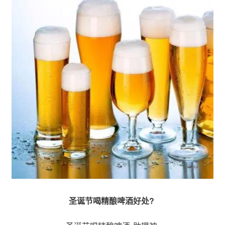
圣诞节喝精酿啤酒好处?